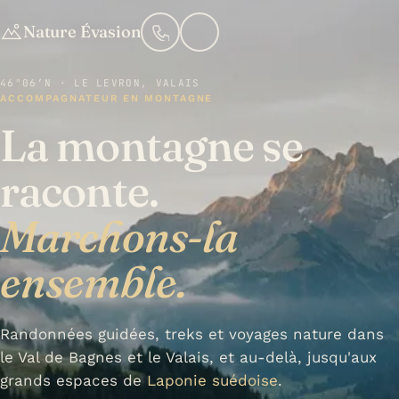
Nature Évasion
46°06′N · LE LEVRON, VALAIS
ACCOMPAGNATEUR EN MONTAGNE
La montagne se
raconte.
Marchons-la
ensemble.
Randonnées guidées, treks et voyages nature dans
le Val de Bagnes et le Valais, et au-delà, jusqu'aux
grands espaces de
Laponie suédoise
.