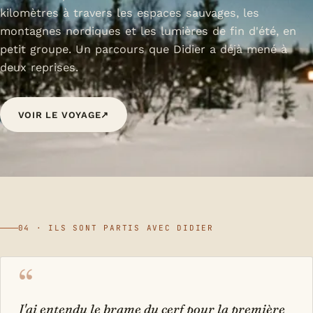
kilomètres à travers les espaces sauvages, les
montagnes nordiques et les lumières de fin d'été, en
petit groupe. Un parcours que Didier a déjà mené à
deux reprises.
VOIR LE VOYAGE
↗
04 · ILS SONT PARTIS AVEC DIDIER
“
J'ai entendu le brame du cerf pour la première