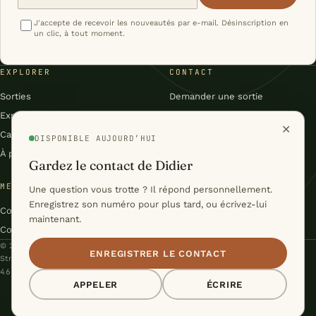
J'accepte de recevoir les nouveautés par e-mail. Désinscription en
un clic, à tout moment.
EXPLORER
CONTACT
Sorties
Demander une sortie
Expéditions
Facebook
✕
Carnet
Flux RSS du carnet
DISPONIBLE AUJOURD’HUI
À propos
Gardez le contact de Didier
MENTIONS & CONDITIONS
Une question vous trotte ? Il répond personnellement.
Enregistrez son numéro pour plus tard, ou écrivez-lui
Conditions générales
maintenant.
Confidentialité
© 2026 Didier Voelker – Nature Évasion · Le Levron, Valais, Suisse
ENREGISTRER LE CONTACT
Stratégie & Conception :
Studio Cyril Biselx
46°06′N / 7°13′E · DU VAL DE BAGNES À LA LAPONIE
APPELER
ÉCRIRE