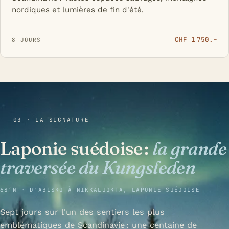
nordiques et lumières de fin d'été.
CHF 1 750.–
8 JOURS
03 · LA SIGNATURE
Laponie suédoise :
la grande
traversée du Kungsleden
68°N · D'ABISKO À NIKKALUOKTA, LAPONIE SUÉDOISE
Sept jours sur l'un des sentiers les plus
emblématiques de Scandinavie : une centaine de