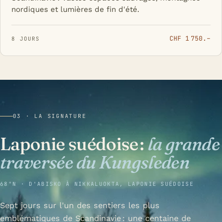
nordiques et lumières de fin d'été.
CHF 1 750.–
8 JOURS
03 · LA SIGNATURE
Laponie suédoise :
la grande
traversée du Kungsleden
68°N · D'ABISKO À NIKKALUOKTA, LAPONIE SUÉDOISE
Sept jours sur l'un des sentiers les plus
emblématiques de Scandinavie : une centaine de