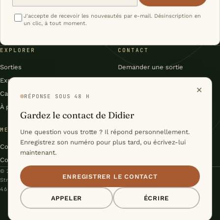
J'accepte de recevoir les nouveautés par e-mail. Désinscription en
un clic, à tout moment.
EXPLORER
CONTACT
Sorties
Demander une sortie
Expéditions
Facebook
✕
Carnet
Flux RSS du carnet
RÉPONSE SOUS 48 H
À propos
Gardez le contact de Didier
MENTIONS & CONDITIONS
Une question vous trotte ? Il répond personnellement.
Enregistrez son numéro pour plus tard, ou écrivez-lui
Conditions générales
maintenant.
Confidentialité
© 2026 Didier Voelker – Nature Évasion · Le Levron, Valais, Suisse
ENREGISTRER LE CONTACT
Stratégie & Conception :
Studio Cyril Biselx
46°06′N / 7°13′E · DU VAL DE BAGNES À LA LAPONIE
APPELER
ÉCRIRE