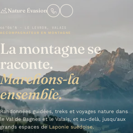
Nature Évasion
46°06′N · LE LEVRON, VALAIS
ACCOMPAGNATEUR EN MONTAGNE
La montagne se
raconte.
Marchons-la
ensemble.
Randonnées guidées, treks et voyages nature dans
le Val de Bagnes et le Valais, et au-delà, jusqu'aux
grands espaces de
Laponie suédoise
.