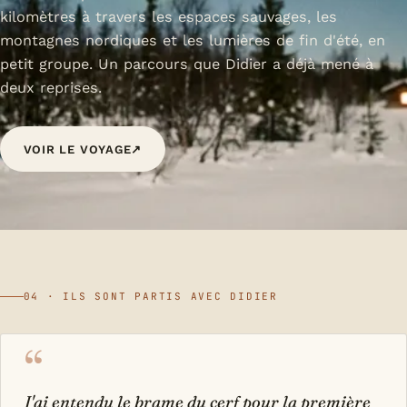
kilomètres à travers les espaces sauvages, les
montagnes nordiques et les lumières de fin d'été, en
petit groupe. Un parcours que Didier a déjà mené à
deux reprises.
VOIR LE VOYAGE
↗
04 · ILS SONT PARTIS AVEC DIDIER
“
J'ai entendu le brame du cerf pour la première