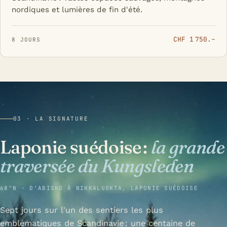
nordiques et lumières de fin d'été.
CHF 1 750.–
8 JOURS
03 · LA SIGNATURE
Laponie suédoise :
la grande
traversée du Kungsleden
68°N · D'ABISKO À NIKKALUOKTA, LAPONIE SUÉDOISE
Sept jours sur l'un des sentiers les plus
emblématiques de Scandinavie : une centaine de