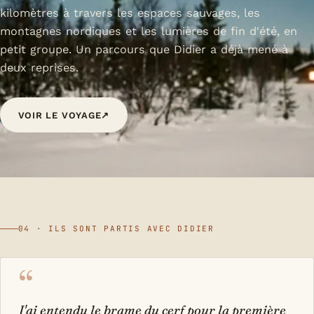
kilomètres à travers les espaces sauvages, les
montagnes nordiques et les lumières de fin d'été, en
petit groupe. Un parcours que Didier a déjà mené à
deux reprises.
VOIR LE VOYAGE
↗
04 · ILS SONT PARTIS AVEC DIDIER
“
J'ai entendu le brame du cerf pour la première