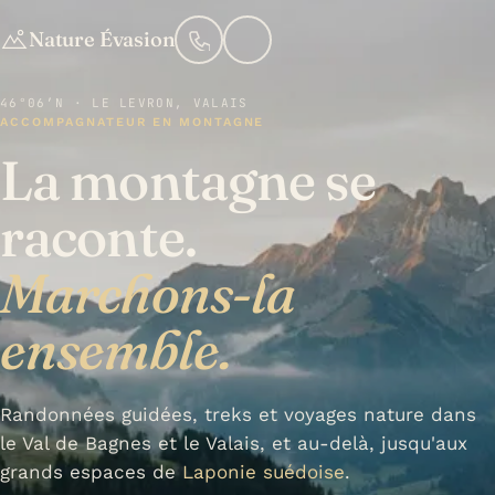
Nature Évasion
46°06′N · LE LEVRON, VALAIS
ACCOMPAGNATEUR EN MONTAGNE
La montagne se
raconte.
Marchons-la
ensemble.
Randonnées guidées, treks et voyages nature dans
le Val de Bagnes et le Valais, et au-delà, jusqu'aux
grands espaces de
Laponie suédoise
.