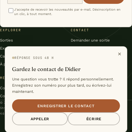
J'accepte de recevoir les nouveautés par e-mail. Désinscription en
un clic, à tout moment.
EXPLORER
CONTACT
Sorties
Demander une sortie
Expéditions
Facebook
✕
Carnet
Flux RSS du carnet
RÉPONSE SOUS 48 H
À propos
Gardez le contact de Didier
MENTIONS & CONDITIONS
Une question vous trotte ? Il répond personnellement.
Enregistrez son numéro pour plus tard, ou écrivez-lui
Conditions générales
maintenant.
Confidentialité
© 2026 Didier Voelker – Nature Évasion · Le Levron, Valais, Suisse
ENREGISTRER LE CONTACT
Stratégie & Conception :
Studio Cyril Biselx
46°06′N / 7°13′E · DU VAL DE BAGNES À LA LAPONIE
APPELER
ÉCRIRE