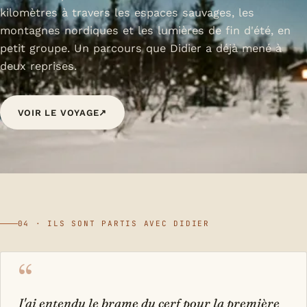
kilomètres à travers les espaces sauvages, les
montagnes nordiques et les lumières de fin d'été, en
petit groupe. Un parcours que Didier a déjà mené à
deux reprises.
VOIR LE VOYAGE
↗
04 · ILS SONT PARTIS AVEC DIDIER
“
J'ai entendu le brame du cerf pour la première