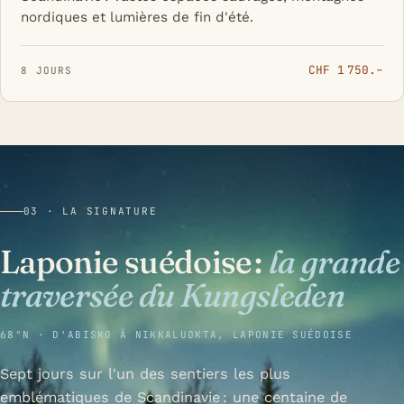
nordiques et lumières de fin d'été.
CHF 1 750.–
8 JOURS
03 · LA SIGNATURE
Laponie suédoise :
la grande
traversée du Kungsleden
68°N · D'ABISKO À NIKKALUOKTA, LAPONIE SUÉDOISE
Sept jours sur l'un des sentiers les plus
emblématiques de Scandinavie : une centaine de