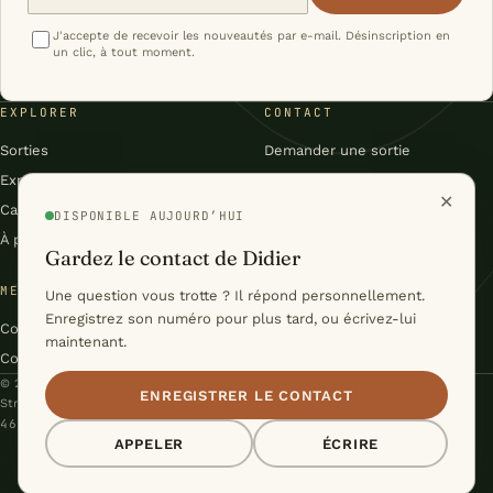
J'accepte de recevoir les nouveautés par e-mail. Désinscription en
un clic, à tout moment.
EXPLORER
CONTACT
Sorties
Demander une sortie
Expéditions
Facebook
✕
Carnet
Flux RSS du carnet
DISPONIBLE AUJOURD’HUI
À propos
Gardez le contact de Didier
MENTIONS & CONDITIONS
Une question vous trotte ? Il répond personnellement.
Enregistrez son numéro pour plus tard, ou écrivez-lui
Conditions générales
maintenant.
Confidentialité
© 2026 Didier Voelker – Nature Évasion · Le Levron, Valais, Suisse
ENREGISTRER LE CONTACT
Stratégie & Conception :
Studio Cyril Biselx
46°06′N / 7°13′E · DU VAL DE BAGNES À LA LAPONIE
APPELER
ÉCRIRE