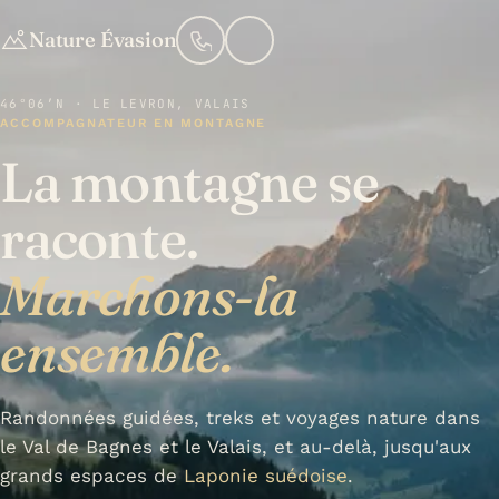
Nature Évasion
46°06′N · LE LEVRON, VALAIS
ACCOMPAGNATEUR EN MONTAGNE
La montagne se
raconte.
Marchons-la
ensemble.
Randonnées guidées, treks et voyages nature dans
le Val de Bagnes et le Valais, et au-delà, jusqu'aux
grands espaces de
Laponie suédoise
.