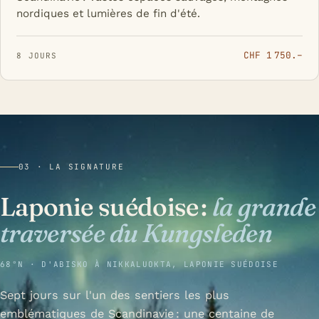
nordiques et lumières de fin d'été.
CHF 1 750.–
8 JOURS
03 · LA SIGNATURE
Laponie suédoise :
la grande
traversée du Kungsleden
68°N · D'ABISKO À NIKKALUOKTA, LAPONIE SUÉDOISE
Sept jours sur l'un des sentiers les plus
emblématiques de Scandinavie : une centaine de