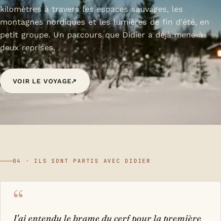
kilomètres à travers les espaces sauvages, les
montagnes nordiques et les lumières de fin d'été, en
petit groupe. Un parcours que Didier a déjà mené à
deux reprises.
VOIR LE VOYAGE
↗
04 · ILS SONT PARTIS AVEC DIDIER
“
J'ai entendu le brame du cerf pour la première