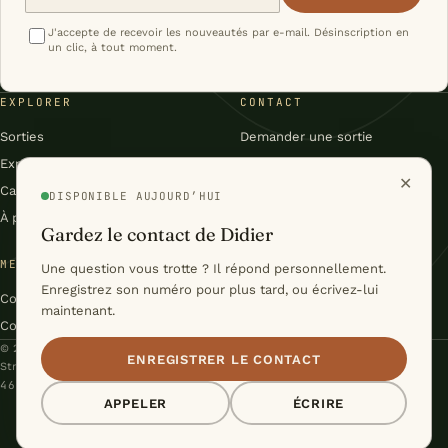
J'accepte de recevoir les nouveautés par e-mail. Désinscription en
un clic, à tout moment.
EXPLORER
CONTACT
Sorties
Demander une sortie
Expéditions
Facebook
✕
Carnet
Flux RSS du carnet
DISPONIBLE AUJOURD’HUI
À propos
Gardez le contact de Didier
MENTIONS & CONDITIONS
Une question vous trotte ? Il répond personnellement.
Enregistrez son numéro pour plus tard, ou écrivez-lui
Conditions générales
maintenant.
Confidentialité
© 2026 Didier Voelker – Nature Évasion · Le Levron, Valais, Suisse
ENREGISTRER LE CONTACT
Stratégie & Conception :
Studio Cyril Biselx
46°06′N / 7°13′E · DU VAL DE BAGNES À LA LAPONIE
APPELER
ÉCRIRE