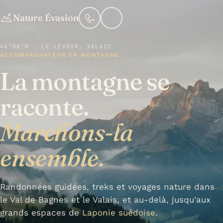
Nature Évasion
46°06′N · LE LEVRON, VALAIS
ACCOMPAGNATEUR EN MONTAGNE
La montagne se
raconte.
Marchons-la
ensemble.
Randonnées guidées, treks et voyages nature dans
le Val de Bagnes et le Valais, et au-delà, jusqu'aux
grands espaces de
Laponie suédoise
.